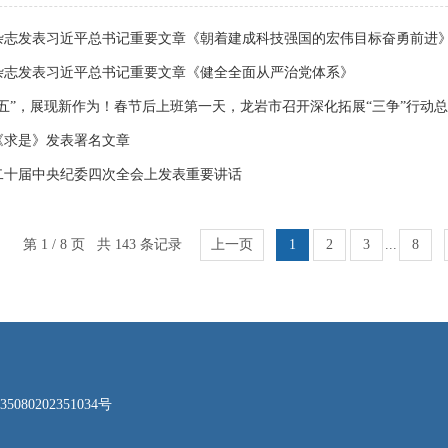
杂志发表习近平总书记重要文章《朝着建成科技强国的宏伟目标奋勇前进
杂志发表习近平总书记重要文章《健全全面从严治党体系》
五”，展现新作为！春节后上班第一天，龙岩市召开深化拓展“三争”行动总体
《求是》发表署名文章
二十届中央纪委四次全会上发表重要讲话
第 1 / 8 页 共 143 条记录
上一页
1
2
3
...
8
080202351034号