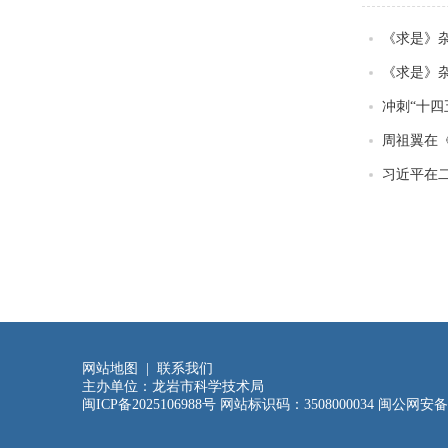
《求是》
《求是》
冲刺“十四
周祖翼在
习近平在
网站地图
|
联系我们
主办单位：龙岩市科学技术局
闽ICP备2025106988号
网站标识码：3508000034
闽公网安备35