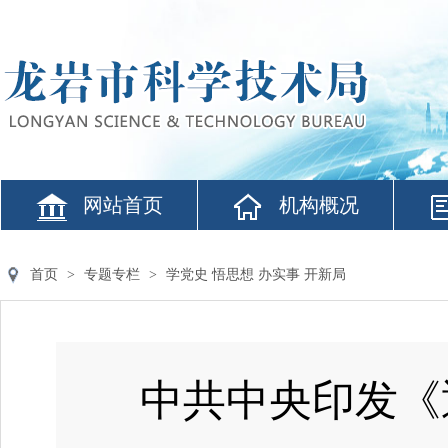
网站首页
机构概况
首页
>
专题专栏
>
学党史 悟思想 办实事 开新局
中共中央印发《