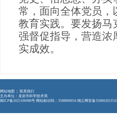
常，面向全体党员，
教育实践。要发扬马
强督促指导，营造浓
实成效。
网站地图
|
联系我们
主办单位：龙岩市科学技术局
闽ICP备2025106988号
网站标识码：3508000034
闽公网安备35080202351